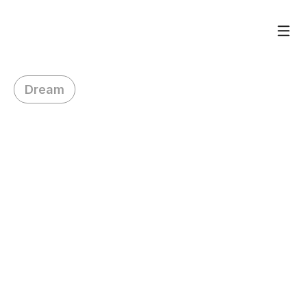
Dream
H
i
K
r
i
s
t
y
,